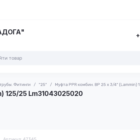
ЛАДОГА"
+
трубы. Фитинги
/
"25"
/
Муфта PPR комбин. ВР 25 х 3/4" (Lammin)
in) 125/25 Lm31043025020
Артикул:
47345