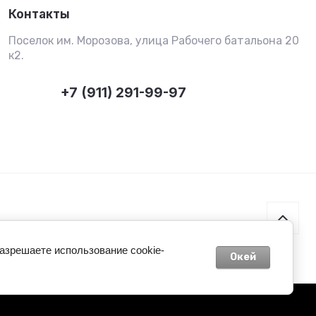
Контакты
Поселок им. Морозова, улица Рабочего батальона 20
к2.
+7 (911) 291-99-97
разрешаете использование cookie-
Окей