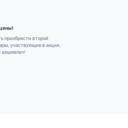
лцены!
ь приобрести второй
вары, участвующие в акции,
 дешевле»!