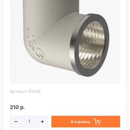
Артикул:
41668
210
р.
В корзину