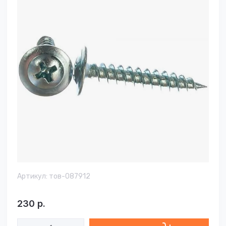
Артикул:
тов-087912
230
р.