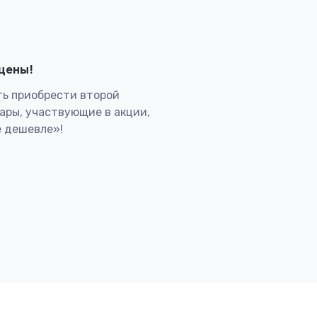
лцены!
ь приобрести второй
вары, участвующие в акции,
 дешевле»!