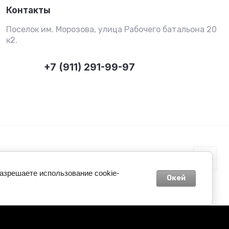
Контакты
Поселок им. Морозова, улица Рабочего батальона 20
к2.
+7 (911) 291-99-97
разрешаете использование cookie-
Окей