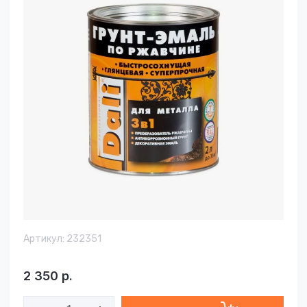
Артикул:
232351
2 350
р.